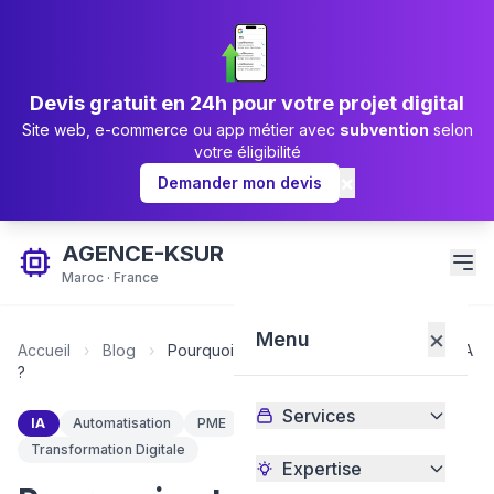
Devis gratuit en 24h pour votre projet digital
Site web, e-commerce ou app métier avec
subvention
selon
votre éligibilité
×
Demander mon devis
AGENCE-KSUR
Maroc · France
×
Menu
Accueil
›
Blog
›
Pourquoi automatiser vos tâches avec l'IA
?
Services
IA
Automatisation
PME
Productivité
Transformation Digitale
Expertise