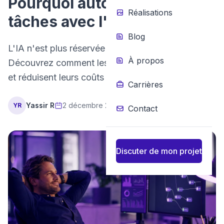
Pourquoi automatiser vos
Réalisations
tâches avec l'IA ?
Blog
L'IA n'est plus réservée aux grandes entreprises.
À propos
Découvrez comment les PME gagnent du temps
et réduisent leurs coûts grâce à l'automatisation.
Carrières
Yassir R
2 décembre 2024
3 min de lecture
YR
Contact
Discuter de mon projet