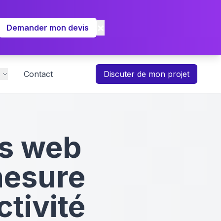
×
Demander mon devis
Contact
Discuter de mon projet
es web
mesure
ctivité