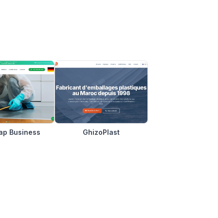
p Business
GhizoPlast