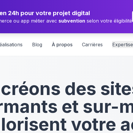
 en 24h pour votre projet digital
merce ou app métier avec
subvention
selon votre éligibilité
éalisations
Blog
À propos
Carrières
Expertise
créons des sit
rmants et sur-
lorisent votre a