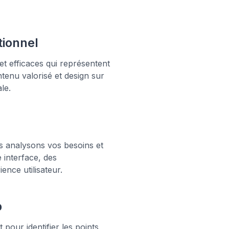
tionnel
t efficaces qui représentent
ntenu valorisé et design sur
le.
s analysons vos besoins et
interface, des
ence utilisateur.
b
pour identifier les points