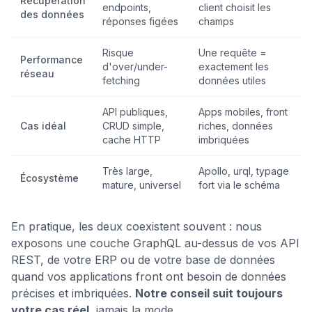
Récupération
endpoints,
client choisit les
des données
réponses figées
champs
Risque
Une requête =
Performance
d'over/under-
exactement les
réseau
fetching
données utiles
API publiques,
Apps mobiles, front
Cas idéal
CRUD simple,
riches, données
cache HTTP
imbriquées
Très large,
Apollo, urql, typage
Écosystème
mature, universel
fort via le schéma
En pratique, les deux coexistent souvent : nous
exposons une couche GraphQL au-dessus de vos API
REST, de votre ERP ou de votre base de données
quand vos applications front ont besoin de données
précises et imbriquées.
Notre conseil suit toujours
votre cas réel
, jamais la mode.