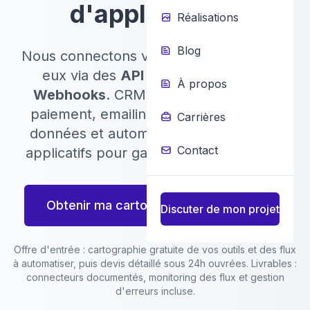
d'applications
Réalisations
Blog
Nous connectons vos outils métier entre
eux via des
API REST, GraphQL et
À propos
Webhooks
. CRM, ERP, e-commerce,
paiement, emailing : synchronisez vos
Carrières
données et automatisez vos flux inter-
Contact
applicatifs pour gagner en productivité.
Obtenir ma cartographie gratuite
Discuter de mon projet
Offre d'entrée : cartographie gratuite de vos outils et des flux
à automatiser, puis devis détaillé sous 24h ouvrées. Livrables :
connecteurs documentés, monitoring des flux et gestion
d'erreurs incluse.