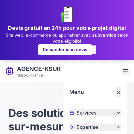
Devis gratuit en 24h pour votre projet digital
Site web, e-commerce ou app métier avec
subvention
selon
votre éligibilité
×
Demander mon devis
AGENCE-KSUR
Maroc · France
×
Menu
Des solutions digitales
Services
sur-mesure pour votre
Expertise