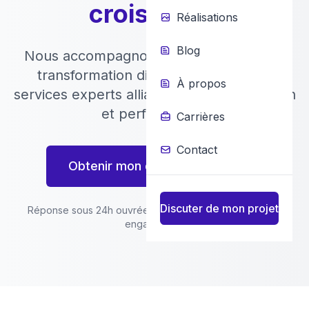
croissance
Réalisations
Blog
Nous accompagnons les PME dans leur
transformation digitale à travers des
À propos
services experts alliant technologie, design
et performance.
Carrières
Contact
Obtenir mon devis gratuit
Discuter de mon projet
Réponse sous 24h ouvrées · devis détaillé gratuit · sans
engagement.