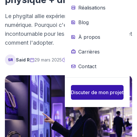
Réalisations
Le phygital allie expérience physique et
Blog
numérique. Pourquoi c'est une stratégie
incontournable pour les entreprises marocaines, et
À propos
comment l'adopter.
Carrières
Said R
29 mars 2025
4 min de lecture
SR
Contact
Discuter de mon projet