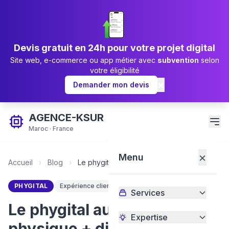
Devis gratuit en 24h pour votre projet digital
Site web, e-commerce ou app métier avec
subvention
selon
votre éligibilité
×
Demander mon devis
AGENCE-KSUR
Maroc · France
×
Menu
Accueil
›
Blog
›
Le phygital au Maroc : physique + digital
PHYGITAL
Expérience client
Maroc
Stratégie
Services
Le phygital au Maroc :
Expertise
physique + digital