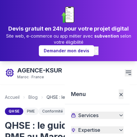
Devis gratuit en 24h pour votre projet digital
Site web, e-commerce ou app métier avec
subvention
selon
votre éligibilité
×
Demander mon devis
AGENCE-KSUR
Maroc · France
×
Menu
Accueil
›
Blog
›
QHSE : le guide pour les PME au Maroc
QHSE
PME
Conformité
Maroc
Services
QHSE : le guide pour les
Expertise
PME au Maroc