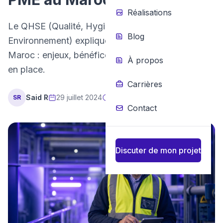
Réalisations
Le QHSE (Qualité, Hygiène, Sécurité,
Blog
Environnement) expliqué pour les PME/TPE au
Maroc : enjeux, bénéfices et comment le mettre
À propos
en place.
Carrières
Said R
29 juillet 2024
3 min de lecture
SR
Contact
Discuter de mon projet