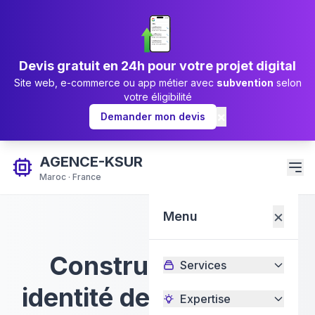
Devis gratuit en 24h pour votre projet digital
Site web, e-commerce ou app métier avec
subvention
selon
votre éligibilité
×
Demander mon devis
AGENCE-KSUR
Maroc · France
×
Menu
Construisons une
Services
identité de marque qui
Expertise