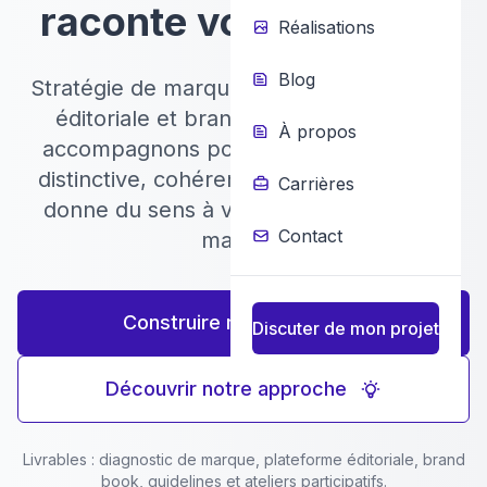
raconte votre histoire
Réalisations
Blog
Stratégie de marque, naming, plateforme
éditoriale et brand book – nous vous
À propos
accompagnons pour créer une identité
distinctive, cohérente et mémorable qui
Carrières
donne du sens à votre présence sur le
Contact
marché.
Construire ma marque
Discuter de mon projet
Découvrir notre approche
Livrables : diagnostic de marque, plateforme éditoriale, brand
book, guidelines et ateliers participatifs.